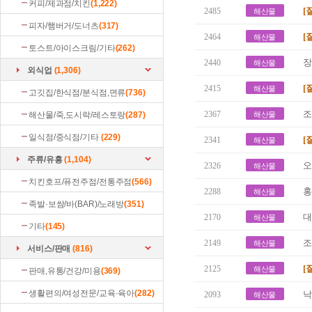
커피/제과점/치킨
(1,222)
[
2485
해산물
피자/햄버거/도너츠
(317)
[
2464
해산물
토스트/아이스크림/기타
(262)
장
2440
해산물
외식업
(1,306)
[
2415
해산물
고깃집/한식점/분식점,면류
(736)
조
2367
해산물/죽,도시락/레스토랑
(287)
해산물
일식점/중식점/기타
(229)
[
2341
해산물
주류/유흥
(1,104)
오
2326
해산물
치킨호프/퓨전주점/전통주점
(566)
홍
2288
해산물
족발·보쌈/바(BAR)/노래방
(351)
대
2170
해산물
기타
(145)
조
2149
해산물
서비스/판매
(816)
[
2125
해산물
판매,유통/건강/미용
(369)
생활편의/여성전문/교육·육아
(282)
낙
2093
해산물