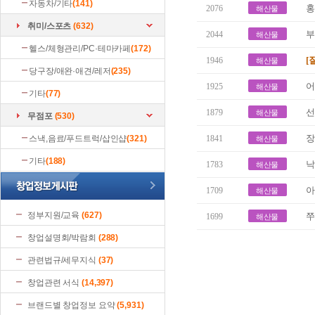
자동차/기타
(141)
홍
2076
해산물
취미/스포츠
(632)
부
2044
해산물
헬스/체형관리/PC·테마카페
(172)
[
1946
해산물
당구장/애완·애견/레저
(235)
어
1925
해산물
기타
(77)
선
1879
해산물
무점포
(530)
장
스낵,음료/푸드트럭/삽인샵
(321)
1841
해산물
기타
(188)
낙
1783
해산물
아
1709
해산물
정부지원/교육
(627)
쭈
1699
해산물
창업설명회/박람회
(288)
관련법규/세무지식
(37)
창업관련 서식
(14,397)
브랜드별 창업정보 요약
(5,931)