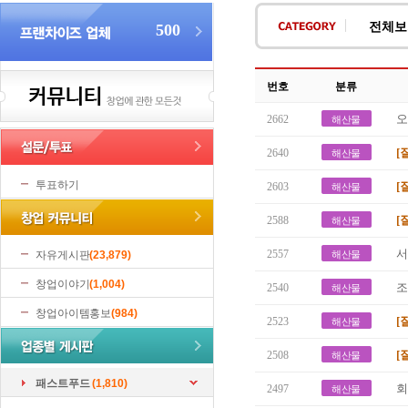
전체보
500
번호
분류
오
2662
해산물
[
2640
해산물
투표하기
[
2603
해산물
[
2588
해산물
서
2557
자유게시판
(23,879)
해산물
창업이야기
(1,004)
조
2540
해산물
창업아이템홍보
(984)
[
2523
해산물
[
2508
해산물
패스트푸드
(1,810)
회
2497
해산물