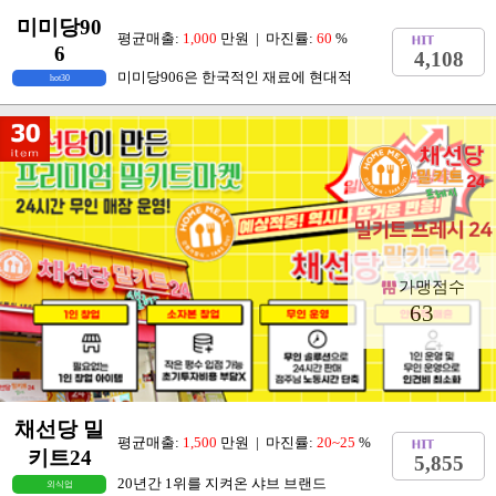
미미당90
평균매출:
1,000
만원 | 마진률:
60
%
6
4,108
미미당906은 한국적인 재료에 현대적
hot30
가맹점수
63
채선당 밀
평균매출:
1,500
만원 | 마진률:
20~25
%
키트24
5,855
20년간 1위를 지켜온 샤브 브랜드
외식업