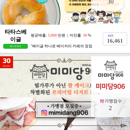
30
타타스베
평균매출:
5,000
만원 | 마진률:
30
%
이글
16,461
"베이글 하나로 베이커리 카페의 정점
패스트푸드
가맹점수
2