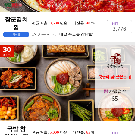
장군김치
평균매출:
3,500
만원 | 마진률:
40
%
찜
3,776
1인가구 시대에 배달 수요를 감당할
외식업
가맹점수
65
국밥 참
평균매출:
5,000
만원 | 마진률:
65
%