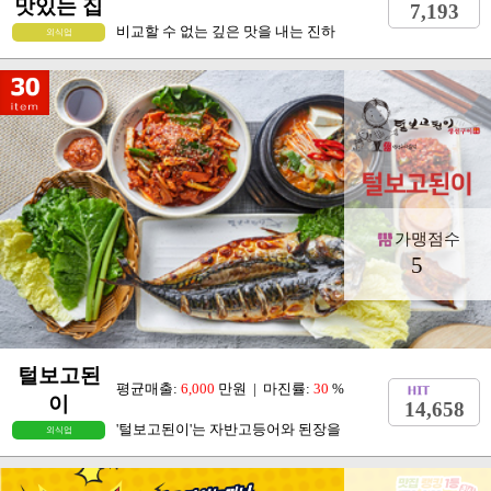
맛있는 집
7,193
비교할 수 없는 깊은 맛을 내는 진하
외식업
가맹점수
5
털보고된
평균매출:
6,000
만원 | 마진률:
30
%
이
14,658
'털보고된이'는 자반고등어와 된장을
외식업