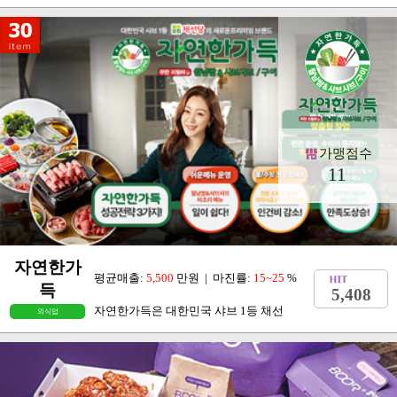
가맹점수
11
자연한가
평균매출:
5,500
만원 | 마진률:
15~25
%
득
5,408
자연한가득은 대한민국 샤브 1등 채선
외식업