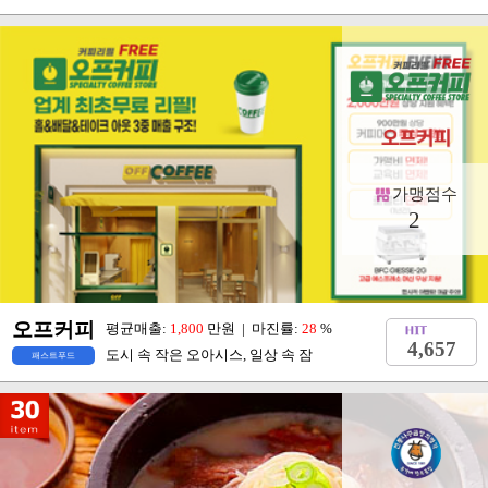
가맹점수
2
오프커피
평균매출:
1,800
만원 | 마진률:
28
%
4,657
도시 속 작은 오아시스, 일상 속 잠
패스트푸드