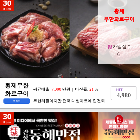
가맹점수
6
황제무한
평균매출:
7,000
만원 | 마진률:
21
%
화로구이
4,980
무한리필이지만 전국 대형마트에 입전되
외식업