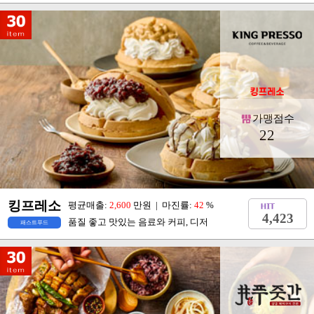
가맹점수
22
킹프레소
평균매출:
2,600
만원 | 마진률:
42
%
4,423
품질 좋고 맛있는 음료와 커피, 디저
패스트푸드