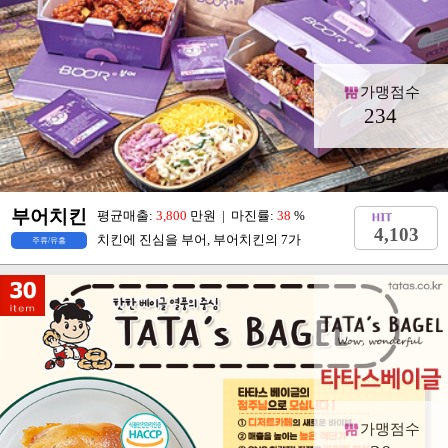
가맹점수
234
부어치킨
평균매출:
3,800
만원 | 마진률:
38
%
4,103
치킨에 진심을 부어, 부어치킨의 7가
주류/유흥
가맹점수