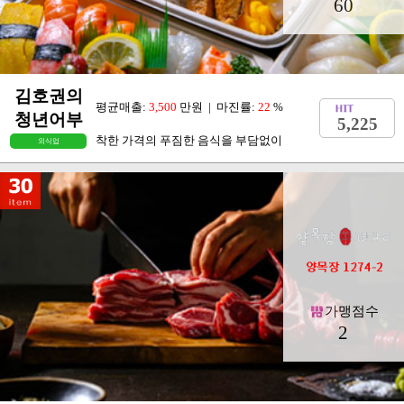
60
김호권의
평균매출:
3,500
만원 | 마진률:
22
%
청년어부
5,225
착한 가격의 푸짐한 음식을 부담없이
외식업
가맹점수
2