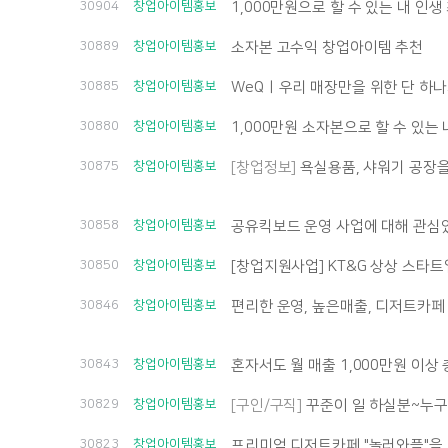
30904
창업아이템홍보
1,000만원으로 할 수 있는 내 인생 
30889
창업아이템홍보
소자본 고수익 창업아이템 추천
30885
창업아이템홍보
WeQㅣ우리 매장만을 위한 단 하나
30880
창업아이템홍보
1,000만원 소자본으로 할 수 있는 
30875
창업아이템홍보
[창업정보]
욕실용품, 샤워기 공장
30858
창업아이템홍보
공유킥보드 운영 사업에 대해 관심
30850
창업아이템홍보
[창업지원사업] KT&G 상상 스타트업
30846
창업아이템홍보
편리한 운영, 높은매출, 디저트카페 
30843
창업아이템홍보
혼자서도 월 매출 1,000만원 이상
30829
창업아이템홍보
[구인/구직]
꾸준이 일 하실분~누
30823
창업아이템홍보
프리미엄 디저트카페 "놀러와플"을