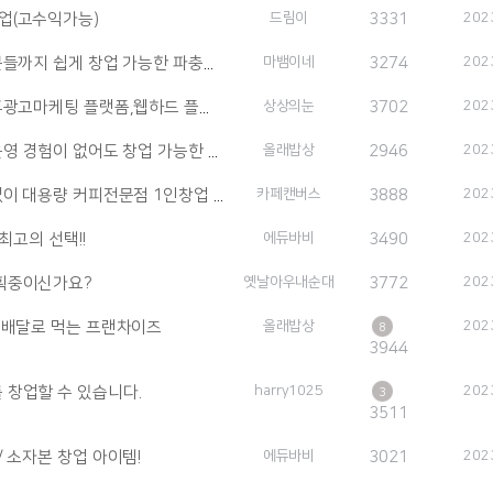
업(고수익가능)
드림이
3331
202
지 쉽게 창업 가능한 파충류 분양샵
마뱀이네
(1)
3274
202
광고마케팅 플랫폼,웹하드 플랫폼)
상상의눈
3702
202
경험이 없어도 창업 가능한 생선구..
올래밥상
2946
202
 대용량 커피전문점 1인창업 가능!
카페캔버스
3888
202
최고의 선택!!
에듀바비
3490
202
획중이신가요?
옛날아우내순대
3772
202
 배달로 먹는 프랜차이즈
올래밥상
202
8
3944
 창업할 수 있습니다.
harry1025
202
3
3511
 소자본 창업 아이템!
에듀바비
3021
202