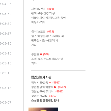
3-04-06
서비스/판매
(816)
판매,유통/건강/미용
3-03-30
생활편의/여성전문/교육·육아
자동차/기타
3-03-29
취미/스포츠
(632)
3-03-27
헬스/체형관리/PC·테마카페
당구장/애완·애견/레저
3-03-18
기타
3-03-18
무점포
(530)
스낵,음료/푸드트럭/삽인샵
3-03-16
기타
3-03-15
정부지원/교육
(4567)
창업설명회/박람회
(4567)
3-03-12
관련법규/세무지식
(4567)
창업관련서식
(4567)
소상공인 렌탈창업안내
3-03-07