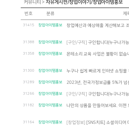
커뮤니티 >
자유게시판/창업이야기/창업아이템홍보
번호
분류
제
31415
창업아이템홍보
31388
창업아이템홍보
[구인/구직]
구인합니다(누구나가능
31358
창업아이템홍보
몬테소리 교육 사업은 불황이 없습니
31300
창업아이템홍보
누구나 쉽게 빠르게 인터넷 쇼핑몰
31289
창업아이템홍보
2023년, 전국가정보급률 5%가 넘
31266
창업아이템홍보
[구인/구직]
구인합니다(누구나가능
31182
창업아이템홍보
나만의 상품을 만들어보세요. 이젠 브
31164
창업아이템홍보
[창업정보]
[SNS치트] 소셜미디어 마케