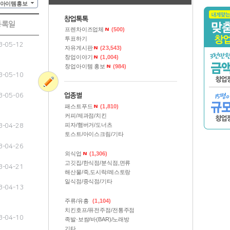
아이템홍보
등록일
프렌차이즈업체
(500)
투표하기
3-05-12
자유게시판
(23,543)
창업이야기
(1,004)
창업아이템 홍보
(984)
3-05-10
3-05-06
패스트푸드
(1,810)
커피/제과점/치킨
피자/햄버거/도너츠
3-04-28
토스트/아이스크림/기타
3-04-26
외식업
(1,306)
고깃집/한식점/분식점,면류
3-04-21
해산물/죽,도시락/레스토랑
일식점/중식점/기타
3-04-13
주류/유흥
(1,104)
치킨호프/퓨전주점/전통주점
3-04-10
족발·보쌈/바(BAR)/노래방
기타