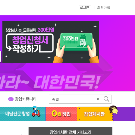
회원가입
족발
치킨
스무디킹
서브웨이
커피전문점