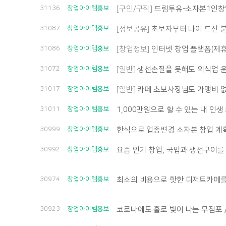
31136
창업아이템홍보
[구인/구직]
드림투유-소자본1인창
31087
창업아이템홍보
[정보공유]
초보자부터 나이 드신 분들까
31086
창업아이템홍보
[창업정보]
인터넷 창업 플랫폼(제휴
31072
창업아이템홍보
[일반]
생선손질을 못해도 외식업 운영 
31017
창업아이템홍보
[일반]
카페 초보사장님도 가맹비 없이
31011
창업아이템홍보
1,000만원으로 할 수 있는 내 인생 
30999
창업아이템홍보
한식으로 업종변경 소자본 창업 계
30992
창업아이템홍보
요즘 인기 창업, 국밥과 생선구이를
30974
창업아이템홍보
최소의 비용으로 핫한 디저트카페를
30923
창업아이템홍보
코로나에도 홀로 빛이 나는 무점포 /