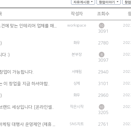
자유게시판
창업이야기
창업
목
작성자
조회수
창업예산과 예상매출 계산해보고 조건에 맞는 인테리어 업체를 매칭..
(1)
workspace
202
10
3091
)
화우
2780
202
다 :)
본부장
202
6
3097
 창업이 가능합니다.
서해림
2940
202
는 이 창업을 지금 하셔야합..
싱케
3101
202
)
화우
2960
202
랜드 세상입니다. [온라인셀..
작은시작
202
10
3205
팅 대행사 운영제안 (제휴 마케팅 ..
SNS치트
(1)
2761
202