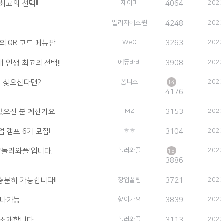
최고의 선택!!
제이미
4064
202
엘리자베스퀸
4248
202
의 QR 코드 메뉴판
WeQ
3263
202
내 인생 최고의 선택!!
에듀바비
3908
202
을 찾으신다면?
옴니스
202
14
4176
있으신 분 계신가요
MZ
3153
202
 캠프 6기 모집!
ㅎㅎ
3104
202
'놀러와플'입니다.
놀러와플
202
15
3886
 충분히 가능합니다!!
창업꿀팁
3721
202
구나가능
향이가요
3839
202
 소개합니다.
놀러와플
3113
202