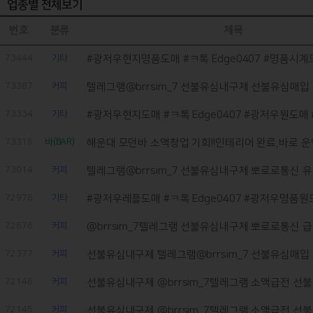
업종별 전체보기
번호
분류
제목
73444
기타
#광저우현지명품도매 #ㅋ톡 Edge0407 #명품시계도
73387
커피
텔레그램@brrsim_7 선불유심내구제 선불유심매입 
73334
기타
#광저우현지도매 #ㅋ톡 Edge0407 #광저우원도매 #
73316
바(BAR)
해운대 모던바 소액창업 기회!!인테리어 완료,바로 운
73014
커피
텔레그램@brrsim_7 선불유심내구제 뽀로로통신 유심
72976
기타
#광저우레플도매 #ㅋ톡 Edge0407 #광저우명품원도
72676
커피
@brrsim_7텔레그램 선불유심내구제 뽀로로통신 급
72377
커피
선불유심내구제 텔레그램@brrsim_7 선불유심매입 
72146
커피
선불유심내구제 @brrsim_7텔레그램 소액급전 선불
72145
커피
선불유심내구제 @brrsim_7텔레그램 소액급전 선불