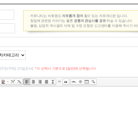
브랜드
양목
브랜드
8
· 커뮤니티는 비회원도
자유롭게 참여
할수 있는 자유게시판 입니다.
브랜드
마
· 창업에 관련된 이야기는 물론
공통의 관심사를 공유
하실 수 있습니다.
브랜드
미
· 불법, 상업적 게시글의 삭제 및 수정 요청은 신고센터를 이용해 주시기 바
브랜드
곱
브랜드
루
[구인/구직]
[가입인사]
* 미 선택시 기본으로 [일반]에 선택됩니다.