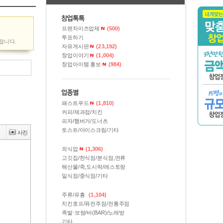
장1274-2
창업정보가 신규등록 되었습니다.
8시장버거
창업정보가 신규등록 되었습니다.
싰는끼니
창업정보가 신규등록 되었습니다.
프렌차이즈업체
(500)
투표하기
콩커피
창업정보가 신규등록 되었습니다.
랍니다.
자유게시판
(23,192)
깨비
창업정보가 신규등록 되었습니다.
창업이야기
(1,004)
이스버거
창업정보가 등록 되었습니다
창업아이템 홍보
(984)
패스트푸드
(1,810)
커피/제과점/치킨
피자/햄버거/도너츠
토스트/아이스크림/기타
외식업
(1,306)
고깃집/한식점/분식점,면류
해산물/죽,도시락/레스토랑
일식점/중식점/기타
주류/유흥
(1,104)
치킨호프/퓨전주점/전통주점
족발·보쌈/바(BAR)/노래방
기타