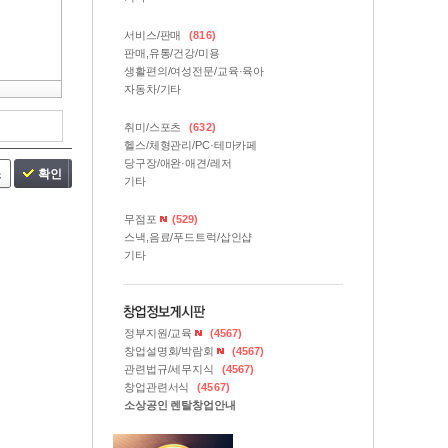
서비스/판매
(816)
판매,유통/건강/미용
생활편의/여성전문/교육·육아
자동차/기타
취미/스포츠
(632)
헬스/체형관리/PC·테마카페
당구장/애완·애견/레저
소
확인
기타
무점포
(529)
스낵,음료/푸드트럭/삽인샵
기타
정부지원/교육
(4567)
창업설명회/박람회
(4567)
관련법규/세무지식
(4567)
창업관련서식
(4567)
소상공인 렌탈창업안내