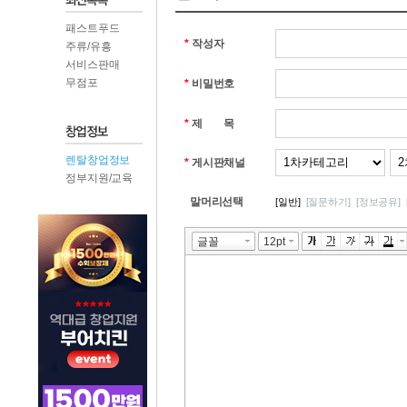
패스트푸드
*
작성자
주류/유흥
서비스판매
무점포
*
비밀번호
*
제 목
렌탈창업정보
*
게시판채널
정부지원/교육
말머리선택
[일반]
[질문하기]
[정보공유]