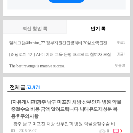
최신 창업 톡
인기 톡
댓글
1
텔레그램@brrsim_77 정부지원긴급생계비 20살소액급전 뽀로로통신 선불유심매입 급전 선불유심내구제 선불유심구매 막심삽니다
댓글
1
[러닝코치 4기] AI·데이터 교육 운영 프로젝트 참여자 모집
댓글
79
The best revenge is massive success.
전체글
52,971
[자유게시판]
광주 남구 미프진 처방 산부인과 병원 약물
중절수술 비용 금액 알려드립니다 낙태유도제성분 복
용후주의사항
광주 남구 미프진 처방 산부인과 병원 약물중절수술 비용 금액 알려드립니다 낙태유도제성분 복용후주의사항옳지않은 피임방
00 2026.08.07
0
0