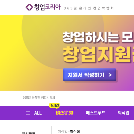
외식업>
한식점