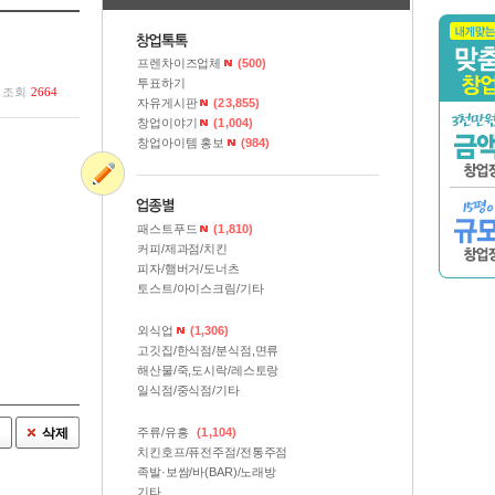
장1274-2
창업정보가 신규등록 되었습니다.
8시장버거
창업정보가 신규등록 되었습니다.
프렌차이즈업체
(500)
싰는끼니
창업정보가 신규등록 되었습니다.
투표하기
조회
2664
자유게시판
(23,855)
콩커피
창업정보가 신규등록 되었습니다.
창업이야기
(1,004)
깨비
창업정보가 신규등록 되었습니다.
창업아이템 홍보
(984)
이스버거
창업정보가 등록 되었습니다
패스트푸드
(1,810)
커피/제과점/치킨
피자/햄버거/도너츠
토스트/아이스크림/기타
외식업
(1,306)
고깃집/한식점/분식점,면류
해산물/죽,도시락/레스토랑
일식점/중식점/기타
정
삭제
주류/유흥
(1,104)
치킨호프/퓨전주점/전통주점
족발·보쌈/바(BAR)/노래방
기타