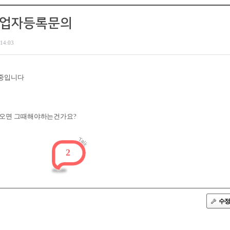
브랜드
양목
사업자등록문의
브랜드
8
브랜드
마
14:03
브랜드
미
브랜드
곱
브랜드
루
어중입니다
어오면 그때해야하는건가요?
2
수