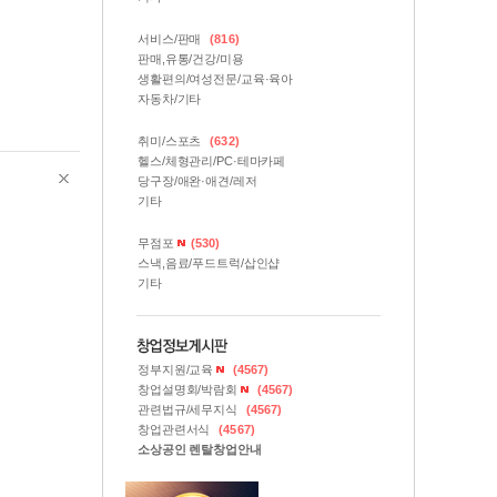
서비스/판매
(816)
판매,유통/건강/미용
생활편의/여성전문/교육·육아
자동차/기타
취미/스포츠
(632)
헬스/체형관리/PC·테마카페
당구장/애완·애견/레저
기타
무점포
(530)
스낵,음료/푸드트럭/삽인샵
기타
정부지원/교육
(4567)
창업설명회/박람회
(4567)
관련법규/세무지식
(4567)
창업관련서식
(4567)
소상공인 렌탈창업안내