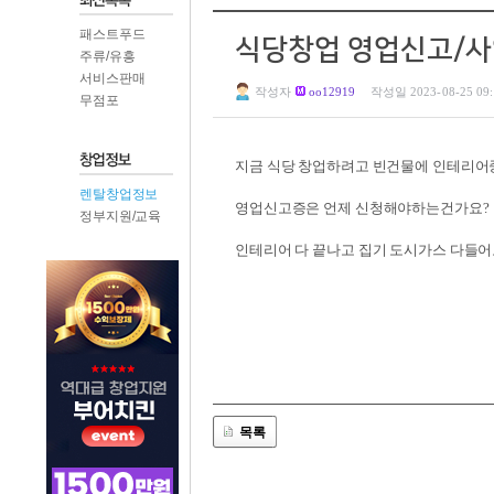
패스트푸드
식당창업 영업신고/
주류/유흥
서비스판매
작성자
oo12919
작성일 2023-08-25 09:
무점포
지금 식당 창업하려고 빈건물에 인테리
렌탈창업정보
영업신고증은 언제 신청해야하는건가요?
정부지원/교육
인테리어 다 끝나고 집기 도시가스 다들
목록