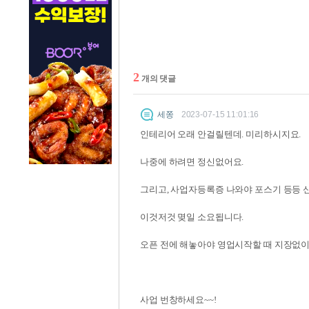
2
개의 댓글
세쫑
2023-07-15 11:01:16
인테리어 오래 안걸릴텐데. 미리하시지요.
나중에 하려면 정신없어요.
그리고, 사업자등록증 나와야 포스기 등등 신청
이것저것 몆일 소요됩니다.
오픈 전에 해놓아야 영업시작할 때 지장없이 
사업 번창하세요~~!