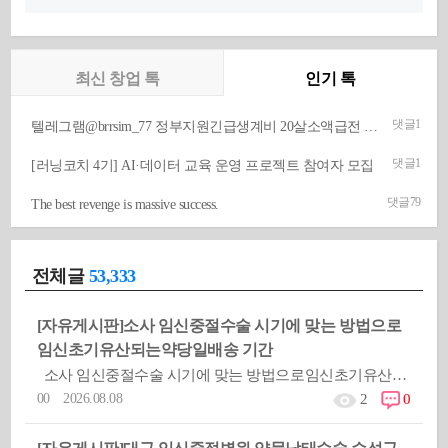
최신 창업 톡
인기 톡
댓글
1
텔레그램@brrsim_77 정부지원긴급생계비 20살소액급전 뽀로로통신 선불유심매입 급전 선불유심내구제 선불유심구매 막심삽니다
댓글
1
[러닝코치 4기] AI·데이터 교육 운영 프로젝트 참여자 모집
댓글
79
The best revenge is massive success.
전체글
53,333
[자유게시판]
소사 임신중절수술 시기에 맞는 방법으로
임신초기유산되는약당일배송 기간
소사 임신중절수술 시기에 맞는 방법으로임신초기유산되는약당일배송 기간옳지않은 피임방법을 사용했거나 피임실패로 인해 &
00 2026.08.08
2
0