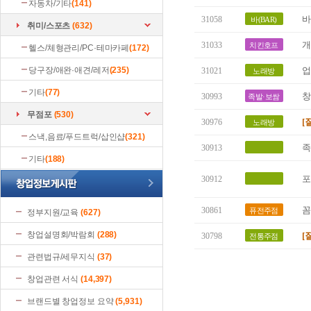
자동차/기타
(141)
바
31058
바(BAR)
취미/스포츠
(632)
개
31033
치킨호프
헬스/체형관리/PC·테마카페
(172)
당구장/애완·애견/레저
(235)
업
31021
노래방
기타
(77)
창
30993
족발·보쌈
무점포
(530)
[
30976
노래방
스낵,음료/푸드트럭/삽인샵
(321)
족
30913
기타
(188)
포
30912
꼼
30861
퓨전주점
정부지원/교육
(627)
창업설명회/박람회
(288)
[
30798
전통주점
관련법규/세무지식
(37)
창업관련 서식
(14,397)
브랜드별 창업정보 요약
(5,931)