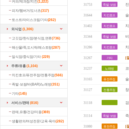
커피/제과점/치킨
(1,222)
진
31753
족발·보쌈
피자/햄버거/도너츠
(317)
술
31644
치킨호프
토스트/아이스크림/기타
(262)
치
31402
치킨호프
외식업
(1,306)
비
31344
족발·보쌈
고깃집/한식점/분식점,면류
(736)
치
31286
해산물/죽,도시락/레스토랑
(287)
치킨호프
일식점/중식점/기타
(229)
[
31267
기타
주류/유흥
(1,104)
코
31237
노래방
치킨호프/퓨전주점/전통주점
(566)
술
31165
퓨전주점
족발·보쌈/바(BAR)/노래방
(351)
창
31127
전통주점
기타
(145)
검
서비스/판매
(816)
31118
판매,유통/건강/미용
(369)
족
31114
족발·보쌈
생활편의/여성전문/교육·육아
(282)
[
31080
퓨전주점