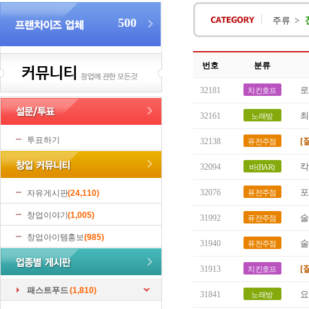
주류 >
500
번호
분류
로
32181
치킨호프
최
32161
노래방
투표하기
[
32138
퓨전주점
칵
32094
바(BAR)
포
32076
자유게시판
(24,110)
퓨전주점
창업이야기
(1,005)
술
31992
퓨전주점
창업아이템홍보
(985)
술
31940
퓨전주점
[
31913
치킨호프
패스트푸드
(1,810)
요
31841
노래방