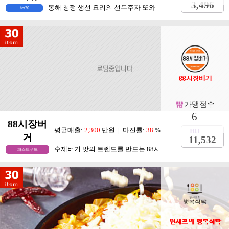
또와유
평균매출:
4,000
만원 | 마진률:
35
%
3,496
동해 청정 생선 요리의 선두주자 또와
hot30
가맹점수
6
88시장버