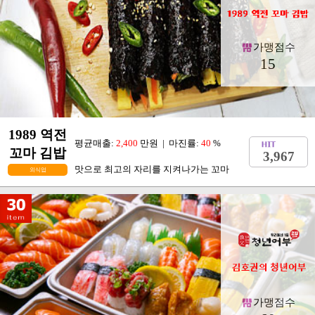
가맹점수
15
1989 역전
평균매출:
2,400
만원 | 마진률:
40
%
꼬마 김밥
3,967
맛으로 최고의 자리를 지켜나가는 꼬마
외식업
가맹점수