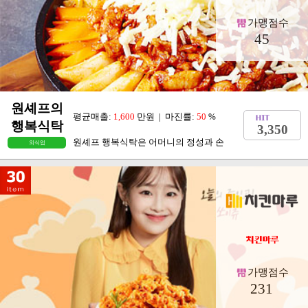
평균매출:
2,300
만원 | 마진률:
38
%
거
11,532
수제버거 맛의 트렌드를 만드는 88시
패스트푸드
가맹점수
45
원셰프의
평균매출:
1,600
만원 | 마진률:
50
%
행복식탁
3,350
원셰프 행복식탁은 어머니의 정성과 손
외식업