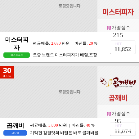
헬로부찌
평균매출:
1,100
만원 | 마진률:
37
%
3,381
프랜차이즈 20년 경력의 전문가가 만
외식업
가맹점수
215
미스터피
평균매출:
2,680
만원 | 마진률:
20
%
자
11,852