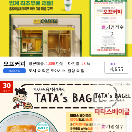
가맹점수
2
오프커피
평균매출:
1,800
만원 | 마진률:
28
%
4,655
도시 속 작은 오아시스, 일상 속 잠
패스트푸드
가맹점수