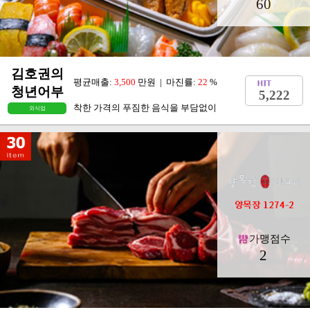
60
김호권의
평균매출:
3,500
만원 | 마진률:
22
%
청년어부
5,222
착한 가격의 푸짐한 음식을 부담없이
외식업
가맹점수
2