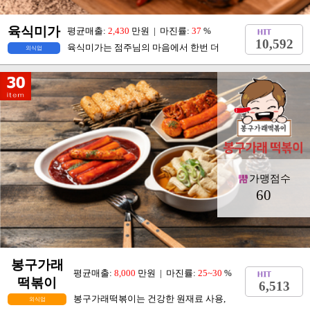
육식미가
평균매출:
2,430
만원 | 마진률:
37
%
10,592
육식미가는 점주님의 마음에서 한번 더
외식업
가맹점수
60
봉구가래
평균매출:
8,000
만원 | 마진률:
25~30
%
떡볶이
6,513
봉구가래떡볶이는 건강한 원재료 사용,
외식업