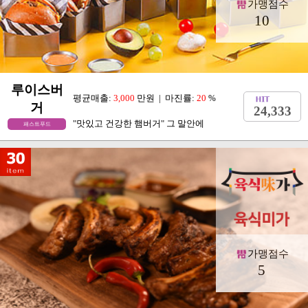
가맹점수
10
루이스버
평균매출:
3,000
만원 | 마진률:
20
%
거
24,333
"맛있고 건강한 햄버거" 그 말안에
패스트푸드
가맹점수
5