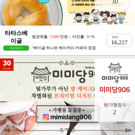
30
타타스베
평균매출:
5,000
만원 | 마진률:
30
%
이글
16,227
"베이글 하나로 베이커리 카페의 정점
패스트푸드
가맹점수
2