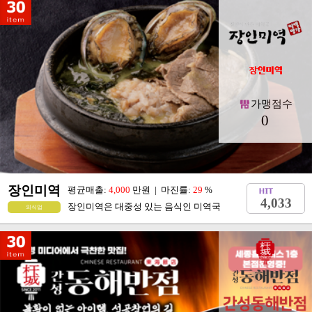
가맹점수
0
장인미역
평균매출:
4,000
만원 | 마진률:
29
%
4,033
장인미역은 대중성 있는 음식인 미역국
외식업