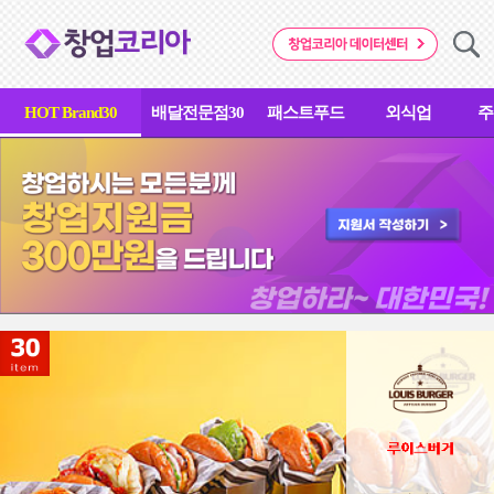
HOT Brand30
배달전문점30
패스트푸드
외식업
주