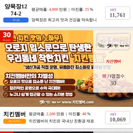
양목장12
평균매출:
4,000
만원 | 마진률:
35
%
74-2
11,761
양목장은 최고의 맛과 건강을 약속합니
외식업
가맹점수
30
치킨멤버
평균매출:
2,200
만원 | 마진률:
48
%
10,069
치킨멤버의 치킨은 국내산 친환경 재료
패스트푸드