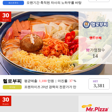
가맹점수
4
천미리커
평균매출:
2,500
만원 | 마진률:
68
%
피
4,587
오랜기간 축적된 자사의 노하우를 바탕
패스트푸드
가맹점수
14