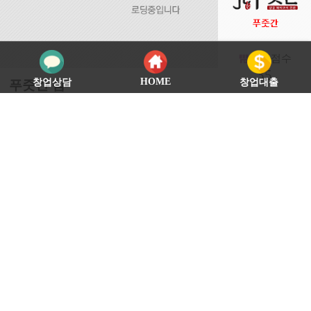
가맹점수
22
HOME
창업상담
창업대출
사골먹은
평균매출:
2,050
만원 | 마진률:
40
%
감자탕
4,128
우리 어머니들의 정성스러운 마음으로
외식업