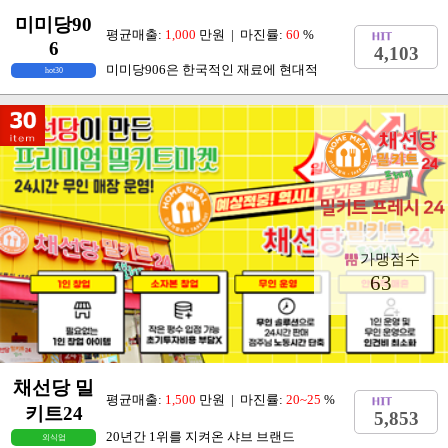
미미당90
평균매출:
1,000
만원 | 마진률:
60
%
6
4,103
미미당906은 한국적인 재료에 현대적
hot30
가맹점수
63
채선당 밀
평균매출:
1,500
만원 | 마진률:
20~25
%
키트24
5,853
20년간 1위를 지켜온 샤브 브랜드
외식업