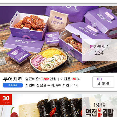
가맹점수
234
부어치킨
평균매출:
3,800
만원 | 마진률:
38
%
4,098
치킨에 진심을 부어, 부어치킨의 7가
주류/유흥