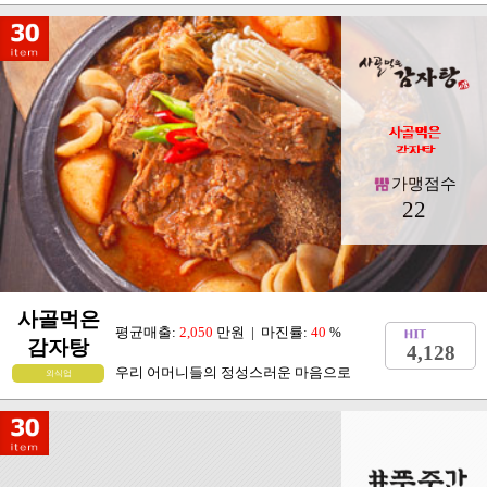
토종 브랜드 미스터피자가 배달,포장
패스트푸드
가맹점수
95
곱깨비
평균매출:
3,000
만원 | 마진률:
40
%
11,074
기막힌 감칠맛의 비밀은 바로 곱깨비불
외식업