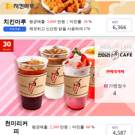
가맹점수
231
치킨마루
평균매출:
3,000
만원 | 마진률:
30
%
6,366
깨끗하고 신선한 닭을 사용하여 170
주류/유흥