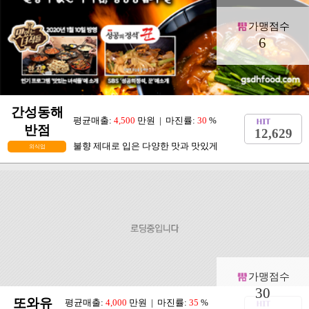
가맹점수
6
간성동해
평균매출:
4,500
만원 | 마진률:
30
%
반점
12,629
불향 제대로 입은 다양한 맛과 맛있게
외식업
가맹점수
30