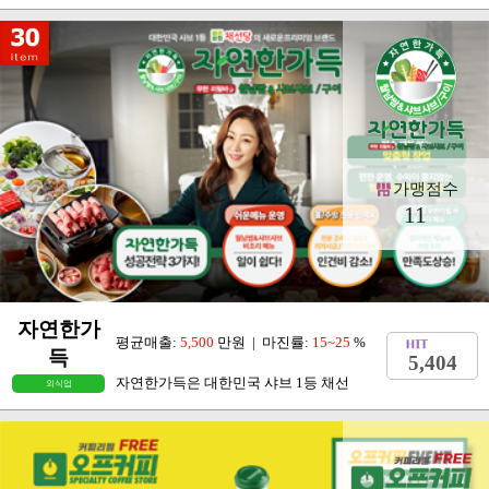
가맹점수
11
자연한가
평균매출:
5,500
만원 | 마진률:
15~25
%
득
5,404
자연한가득은 대한민국 샤브 1등 채선
외식업