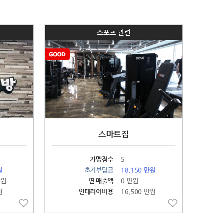
스포츠 관련
스마트짐
가맹점수
5
원
초기부담금
18,150 만원
만원
연 매출액
0 만원
원
인테리어비용
16,500 만원