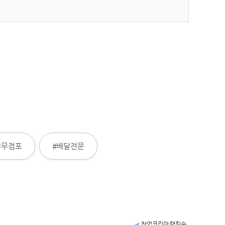
#무점포
#배달전문
창업코리아 랭킹순