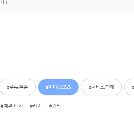
다.)
#주류/유흥
#취미/스포츠
#서비스/판매
#애완·애견
#레저
#기타