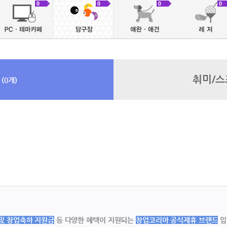
브랜드
마
0
0
0
0
브랜드
미
브랜드
곱
브랜드
루
0
취미/스
(0개)
 및 창업축하 지원금
등 다양한 혜택이 지원되는
창업코리아 공식제휴 브랜드
입