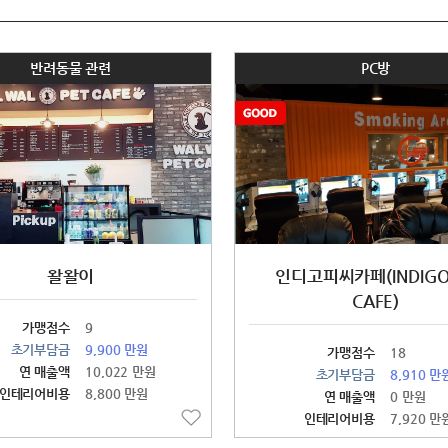
반려동물 관련
PC방
왈왈이
인디고피씨카페(INDIGO
CAFE)
가맹점수
9
초기부담금
9,900 만원
가맹점수
18
연 매출액
10,022 만원
초기부담금
8,910 만
인테리어비용
8,800 만원
연 매출액
0 만원
인테리어비용
7,920 만