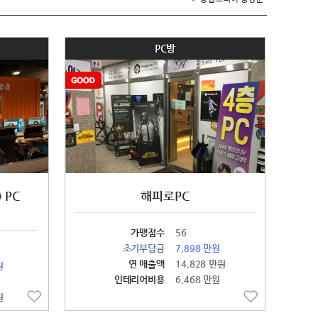
PC방
 PC
해피로PC
가맹점수
56
초기부담금
7,898 만원
연 매출액
14,828 만원
원
인테리어비용
6,468 만원
원