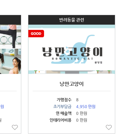
반려동물 관련
낭만고양이
가맹점수
8
만원
초기부담금
4,950 만원
연 매출액
0 만원
원
인테리어비용
0 만원