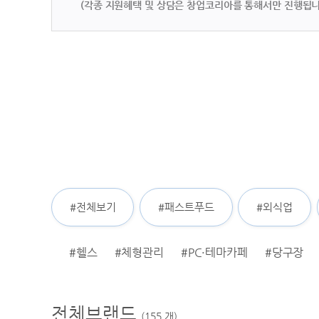
(각종 지원혜택 및 상담은 창업코리아를 통해서만 진행됩니
#전체보기
#패스트푸드
#외식업
#헬스
#체형관리
#PC·테마카페
#당구장
전체브랜드
(
155
개)