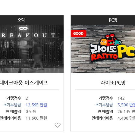
오락
PC방
레이크아웃 이스케이프
라이또PC방
가맹점수
2
가맹점수
142
초기부담금
12,595 만원
초기부담금
5,500 만
연 매출액
0 만원
연 매출액
26,135 
인테리어비용
11,660 만원
인테리어비용
4,400 만