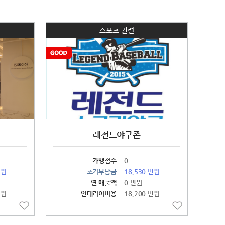
스포츠 관련
레전드야구존
가맹점수
0
만원
초기부담금
18,530 만원
연 매출액
0 만원
만원
인테리어비용
18,200 만원