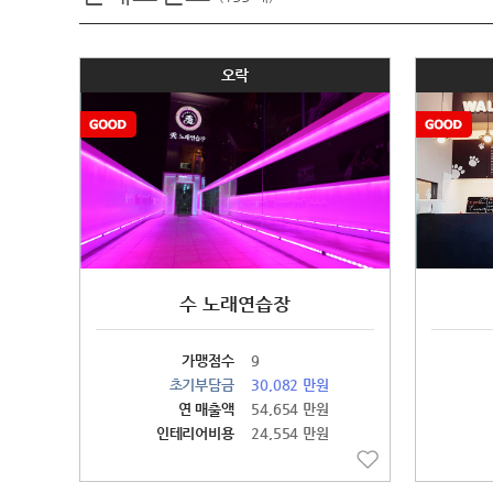
오락
수 노래연습장
가맹점수
9
초기부담금
30,082 만원
연 매출액
54,654 만원
인테리어비용
24,554 만원