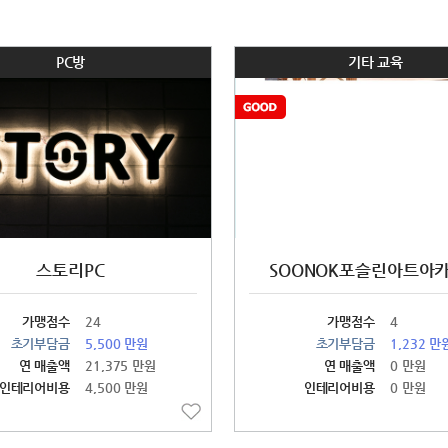
PC방
기타 교육
스토리PC
SOONOK포슬린아트아
가맹점수
24
가맹점수
4
초기부담금
5,500 만원
초기부담금
1,232 만
연 매출액
21,375 만원
연 매출액
0 만원
인테리어비용
4,500 만원
인테리어비용
0 만원