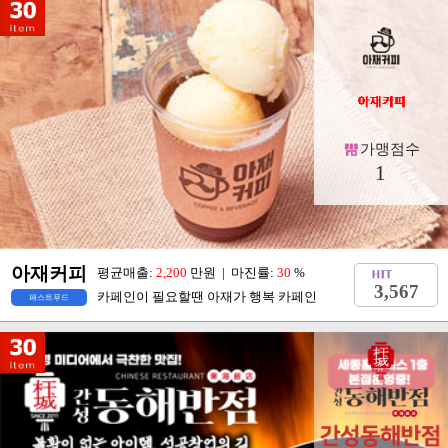
가맹점수
1
아재커피
평균매출:
2,200
만원 | 마진률:
30
%
3,567
카페인이 필요할땐 아재가 행복 카페인
패스트푸드