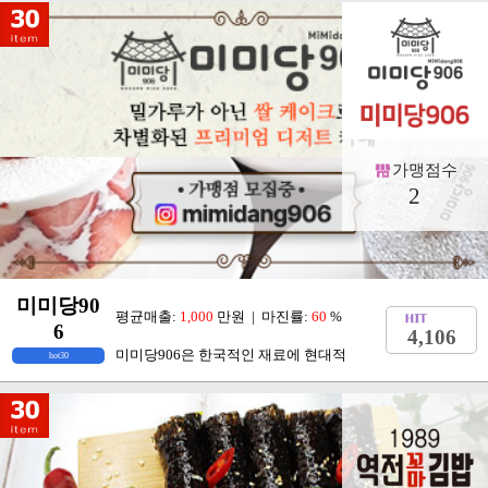
가맹점수
2
미미당90
평균매출:
1,000
만원 | 마진률:
60
%
6
4,106
미미당906은 한국적인 재료에 현대적
hot30