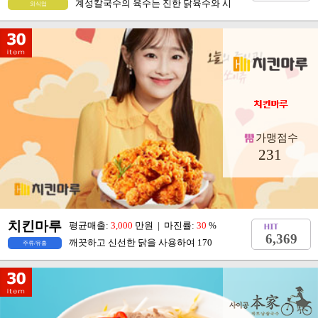
계성칼국수의 육수는 진한 닭육수와 시
외식업
가맹점수
231
치킨마루
평균매출:
3,000
만원 | 마진률:
30
%
6,369
깨끗하고 신선한 닭을 사용하여 170
주류/유흥