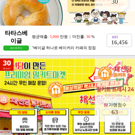
30
타타스베
평균매출:
5,000
만원 | 마진률:
30
%
이글
16,456
"베이글 하나로 베이커리 카페의 정점
패스트푸드
가맹점수
63