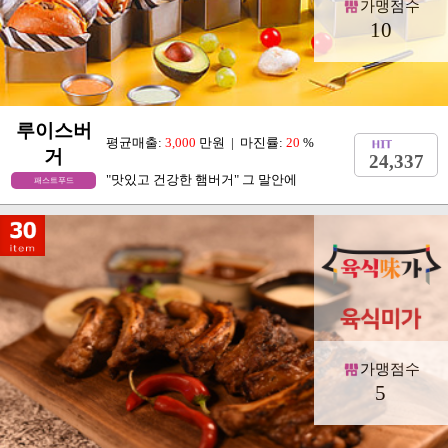
가맹점수
10
루이스버
평균매출:
3,000
만원 | 마진률:
20
%
거
24,337
"맛있고 건강한 햄버거" 그 말안에
패스트푸드
가맹점수
5