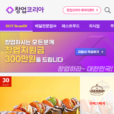
HOT Brand30
배달전문점30
패스트푸드
외식업
주