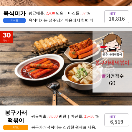
육식미가
평균매출:
2,430
만원 | 마진률:
37
%
10,816
육식미가는 점주님의 마음에서 한번 더
외식업
가맹점수
60
봉구가래
평균매출:
8,000
만원 | 마진률:
25~30
%
떡볶이
6,519
봉구가래떡볶이는 건강한 원재료 사용,
외식업