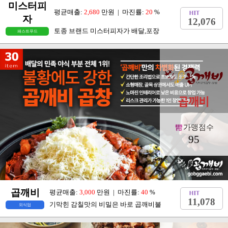
미스터피
평균매출:
2,680
만원 | 마진률:
20
%
자
12,076
토종 브랜드 미스터피자가 배달,포장
패스트푸드
가맹점수
95
곱깨비
평균매출:
3,000
만원 | 마진률:
40
%
11,078
기막힌 감칠맛의 비밀은 바로 곱깨비불
외식업