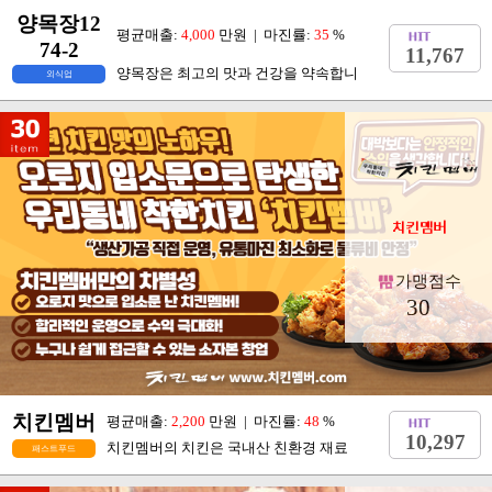
양목장12
평균매출:
4,000
만원 | 마진률:
35
%
74-2
11,767
양목장은 최고의 맛과 건강을 약속합니
외식업
가맹점수
30
치킨멤버
평균매출:
2,200
만원 | 마진률:
48
%
10,297
치킨멤버의 치킨은 국내산 친환경 재료
패스트푸드