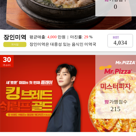
0
장인미역
평균매출:
4,000
만원 | 마진률:
29
%
4,034
장인미역은 대중성 있는 음식인 미역국
외식업
가맹점수
215