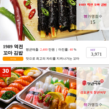
가맹점수
15
1989 역전
평균매출:
2,400
만원 | 마진률:
40
%
꼬마 김밥
3,971
맛으로 최고의 자리를 지켜나가는 꼬마
외식업
가맹점수