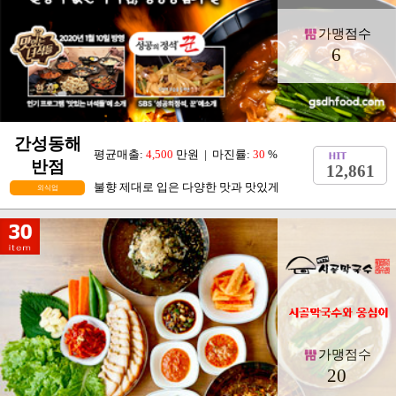
가맹점수
6
간성동해
평균매출:
4,500
만원 | 마진률:
30
%
반점
12,861
불향 제대로 입은 다양한 맛과 맛있게
외식업
가맹점수
20