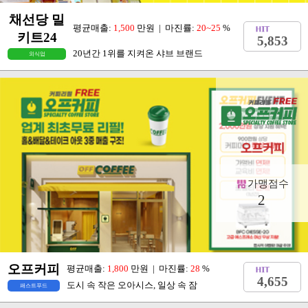
채선당 밀
평균매출:
1,500
만원 | 마진률:
20~25
%
키트24
5,853
20년간 1위를 지켜온 샤브 브랜드
외식업
가맹점수
2
오프커피
평균매출:
1,800
만원 | 마진률:
28
%
4,655
도시 속 작은 오아시스, 일상 속 잠
패스트푸드