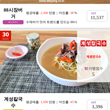
88시장버
평균매출:
2,300
만원 | 마진률:
38
%
거
11,537
수제버거 맛의 트렌드를 만드는 88시
패스트푸드
가맹점수
5
계성칼국
평균매출:
3,500
만원 | 마진률:
45
%
수
3,396