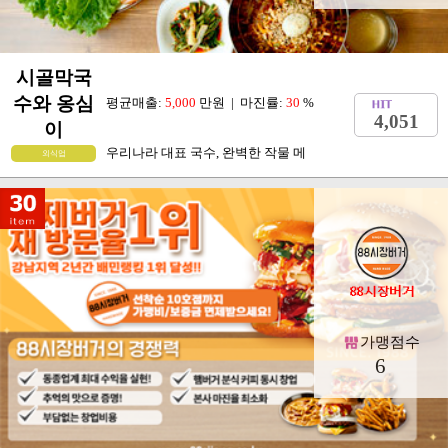
시골막국
수와 옹심
평균매출:
5,000
만원 | 마진률:
30
%
4,051
이
우리나라 대표 국수, 완벽한 작물 메
외식업
가맹점수
6