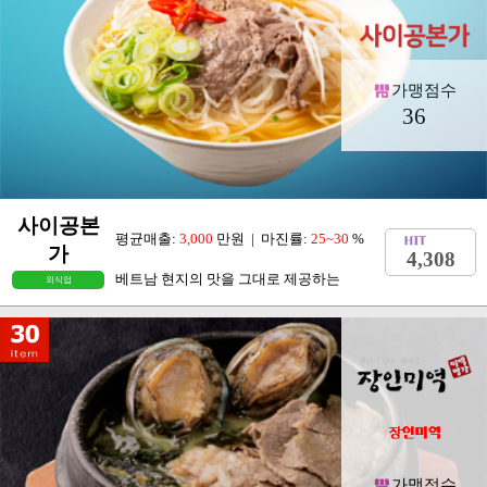
가맹점수
36
사이공본
평균매출:
3,000
만원 | 마진률:
25~30
%
가
4,308
베트남 현지의 맛을 그대로 제공하는
외식업
가맹점수