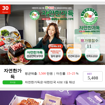
가맹점수
11
자연한가
평균매출:
5,500
만원 | 마진률:
15~25
%
득
5,408
자연한가득은 대한민국 샤브 1등 채선
외식업