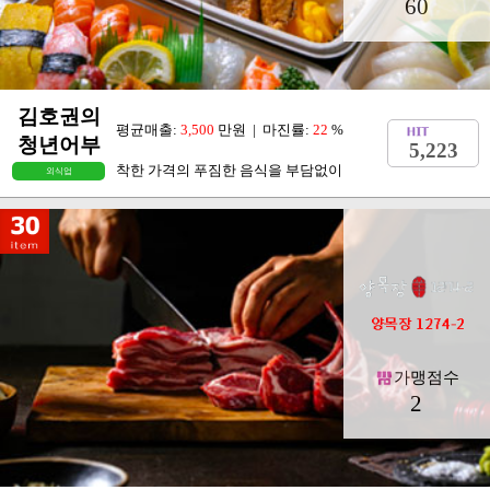
60
김호권의
평균매출:
3,500
만원 | 마진률:
22
%
청년어부
5,223
착한 가격의 푸짐한 음식을 부담없이
외식업
가맹점수
2