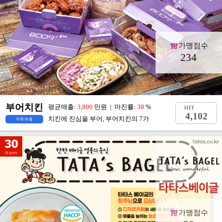
가맹점수
234
부어치킨
평균매출:
3,800
만원 | 마진률:
38
%
4,102
치킨에 진심을 부어, 부어치킨의 7가
주류/유흥
가맹점수