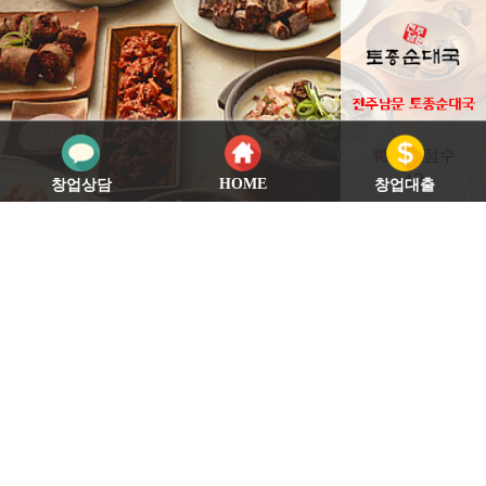
가맹점수
43
HOME
창업상담
창업대출
전주남문
토종순대
평균매출:
2,000
만원 | 마진률:
31
%
1,202
국
24시간 연중무휴로 운영되며 익숙하면
외식업