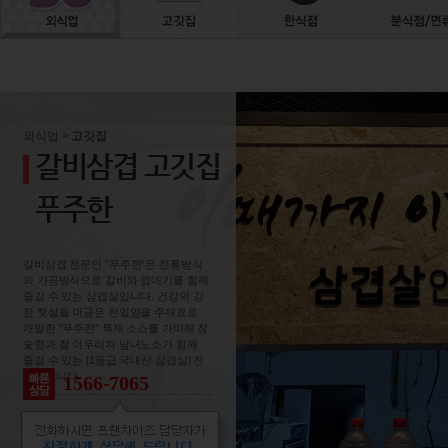
외식업 >
고깃집
갈비삼겹 고깃집
푸주한
갈비삼겹 전문인 "푸주한"은 전통방식
의 가공방식으로 갈비와 껍데기를 함께
즐길 수 있는 삼겹살입니다. 건강의 강
한 햇살을 머금은 천일염을 주재료로
개발한 "푸주한" 특제 소스를 가미해 참
숯향과 잘 어우러져 남녀노소가 함께
즐길 수 있는 [1등급 국내산 삼겹살] 전
문점입니다.
1566-7065