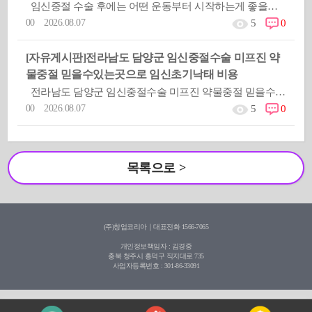
임신중절 수술 후에는 어떤 운동부터 시작하는게 좋을까요?낙태할수있는약해외직구방법옳지않은 피임방법을 사용했거나 피임실
00 2026.08.07
5
0
[자유게시판]
전라남도 담양군 임신중절수술 미프진 약
물중절 믿을수있는곳으로 임신초기낙­태 비용
전라남도 담양군 임신중절수술 미프진 약물중절 믿을수있는곳으로 임신초기낙­태 비용옳지않은 피임방법을 사용했거나 피임실
00 2026.08.07
5
0
목록으로 >
(주)창업코리아
｜대표전화 1566-7065
개인정보책임자 : 김경중
충북 청주시 흥덕구 직지대로 735
사업자등록번호 : 301-86-33091