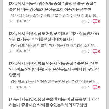
[자유게시판]
울산 임신약물중절수술정보 북구 중절수
술병원 비용 임신초기유산유도제 정품파는곳추천
울산 임신약물중절수술정보 북구 중절수술병원 비용 임신초기유산유도제 정품파는곳추천옳지않은 피임방법을 사용했거나 피임실
00 2026.08.07
0
0
[자유게시판]
경상남도 거창군 미프진 뭐가 정품인가요?
임신초기유산약 약물중절낙태치료시기
경상남도 거창군 미프진 뭐가 정품인가요? 임신초기유산약 약물중절낙태치료시기옳지않은 피임방법을 사용했거나 피임실패로
00 2026.08.07
3
0
[자유게시판]
경상북도 안동시 약물중절수술병원 (산부
인과미프진처방비용) 자연유산유도제구매대행 구입상
담문의
경상북도 안동시 약물중절수술병원 (산부인과미프진처방비용) 자연유산유도제구매대행 구입상담문의옳지않은 피임방법을 사용했
00 2026.08.07
4
0
[자유게시판]
임신중절 수술 후에는 어떤 운동부터 시작
하는게 좋을까요?낙태할수있는약해외직구방법