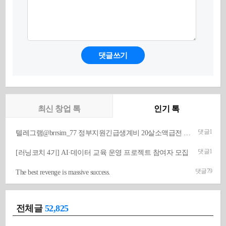
댓글쓰기
최신 창업 톡
인기 톡
댓글
1
텔레그램@brrsim_77 정부지원긴급생계비 20살소액급전 뽀로로통신 선불유심매입 급전 선불유심내구제 선불유심구매 막심삽니다
댓글
1
[러닝코치 4기] AI·데이터 교육 운영 프로젝트 참여자 모집
댓글
79
The best revenge is massive success.
전체글
52,825