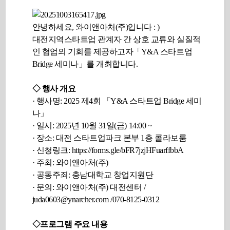
안녕하세요, 와이앤아처(주)입니다 : )
대전지역스타트업 관계자 간 상호 교류와 실질적
인 협업의 기회를 제공하고자「Y&A 스타트업
Bridge 세미나」를 개최합니다.
◇ 행사 개요
· 행사명: 2025 제4회 「Y&A 스타트업 Bridge 세미
나」
· 일시: 2025년 10월 31일(금) 14:00 ~
· 장소: 대전 스타트업파크 본부 1층 콜라보룸
· 신청링크:
https://forms.gle/bFR7jzjHFuarffbbA
· 주최: 와이앤아처(주)
· 공동주죄: 충남대학교 창업지원단
· 문의: 와이앤아처(주) 대전센터 /
juda0603@ynarcher.com /070-8125-0312
◇프로그램 주요 내용