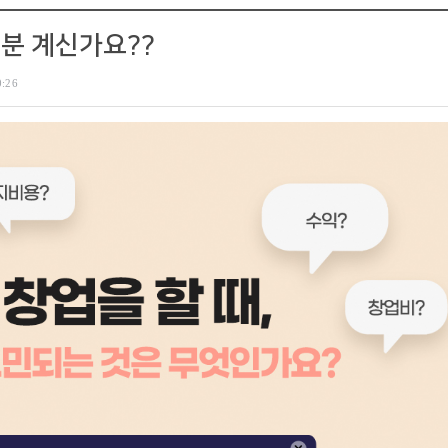
브랜드
양목
브랜드
8
분 계신가요??
브랜드
마
브랜드
미
:26
브랜드
곱
브랜드
루