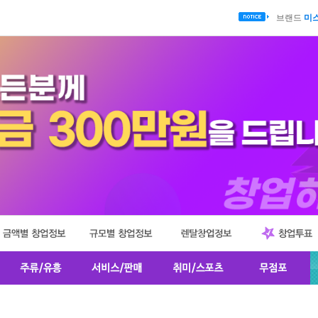
브랜드
타
브랜드
미
브랜드
육
브랜드
치
브랜드
푸
브랜드
양목
브랜드
8
브랜드
마
브랜드
미
브랜드
곱
브랜드
루
브랜드
간
브랜드
털
브랜드
타
브랜드
미
브랜드
육
브랜드
치
브랜드
푸