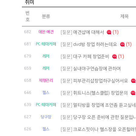
취미
번
분류
제목
호
682
애완·애견
[질문]
애견샵에 대해서
(1)
681
PC·테마카페
[질문]
dvd방 창업 하려는데요
(1)
679
레저
[질문]
대구 카페 창업준비
(1)
659
레저
[질문]
실내야구연습장에 관하여
658
체형관리
[질문]
피부관리샵창업하구싶어서요
646
헬스
[질문]
휘트니스(헬스클럽) 창업문의
639
PC·테마카페
[질문]
멀티방을 창업에 조언좀 듣고싶
627
당구장
[질문]
당구장 오픈 준비에 관한 질문입니
626
헬스
[질문]
크로스핏이나 헬스장을 오픈할려