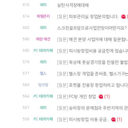
615
레저
실탄사격장에대해
614
체형관리
[질문]
피부관리실 창업문의합니다.
(
602
레저
스크린골프앞으로사업전망이어떤지요?
596
애완·애견
[질문]
애견 분양 사업자에 대해 질문합
595
PC·테마카페
[질문]
피시방창업비용 궁금한게 많습니
579
레저
[질문]
옥상에 풋살경기장을 만들면 불
577
헬스
[질문]
헬스장 개업을 준비중, 헬스기구
569
당구장
[질문]
포켓볼 전용장 창업하려고 합니다
564
PC·테마카페
[질문]
PC방 개인 창업
(1)
557
레저
[질문]
승마장의 문제점과 주변지역의 
556
PC·테마카페
[질문]
피시방창업 비용 궁금..
(1)