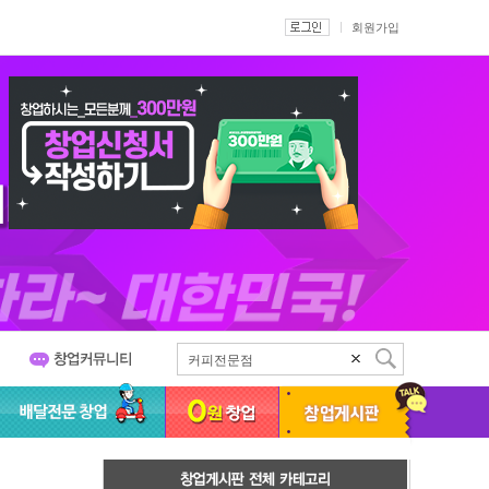
회원가입
커피전문점
족발
치킨
스무디킹
서브웨이