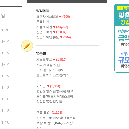
록일
프렌차이즈업체
(500)
투표하기
자유게시판
(23,202)
11-20
창업이야기
(1,004)
창업아이템 홍보
(984)
11-19
11-19
패스트푸드
(1,810)
11-19
커피/제과점/치킨
피자/햄버거/도너츠
토스트/아이스크림/기타
11-19
외식업
(1,306)
11-18
고깃집/한식점/분식점,면류
해산물/죽,도시락/레스토랑
11-18
일식점/중식점/기타
11-18
주류/유흥
(1,104)
치킨호프/퓨전주점/전통주점
11-18
족발·보쌈/바(BAR)/노래방
기타