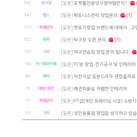
542
당구장
[질문]
포켓볼전용당구장어떨런지?
541
헬스
[질문]
휘트니스센터 창업문의
(1)
533
체형관리
[질문]
핫요가창업 브랜드에 대해서 ...
522
레저
[질문]
탁구장 오픈 문의
(1)
107
기타
[질문]
야구연습장 창업 문의 합니다.
106
PC·테마카페
[질문]
PC방 창업. 전기공사 및 인테리어
84
레저
[질문]
자전거샵 질문드려두 괜찮을까요 
78
애완·애견
[질문]
애견미용실 저렴한 인테리어
77
체형관리
[질문]
PT샵(개인 트레이닝 시설) 소방
51
기타
[질문]
성인용품점 창업을 생각하고 있습