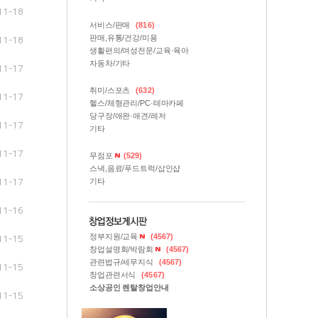
11-18
서비스/판매
(816)
판매,유통/건강/미용
11-18
생활편의/여성전문/교육·육아
자동차/기타
11-17
취미/스포츠
(632)
11-17
헬스/체형관리/PC·테마카페
당구장/애완·애견/레저
11-17
기타
11-17
무점포
(529)
스낵,음료/푸드트럭/삽인샵
기타
11-17
11-16
정부지원/교육
(4567)
11-15
창업설명회/박람회
(4567)
관련법규/세무지식
(4567)
11-15
창업관련서식
(4567)
소상공인 렌탈창업안내
11-15